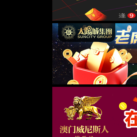
单晶炉
石 墨
网 版
光伏浆料
EVA胶膜
铝边框
接线盒
碳碳复合
储能产品
解决方案
集中式电站
分布式商用
户用光伏
零碳园区
工业节能
储能解决方案
经典案例
光/储测算工具
投资者关系
临时公告
定期报告
公司治理
投资者教育
可持续发展
秉承宗旨
履行承诺