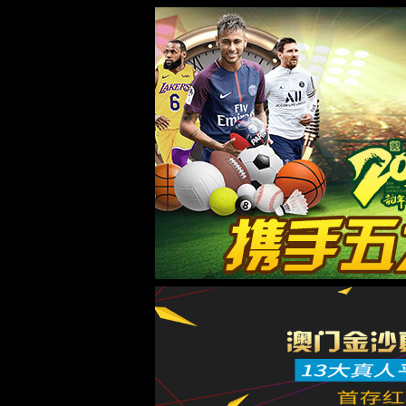
太阳集团2138登录入口
经销商加盟
经销商查询
下载中心
组件真伪查询
售后服务平台
太阳集团2138
关于太阳集团2138
企业介绍
企业文化
董事长致辞
全球分支机构
雇主品牌
廉正太阳集团2138
产品中心
光伏组件
DeepBlue 4.0系列
光伏新材料