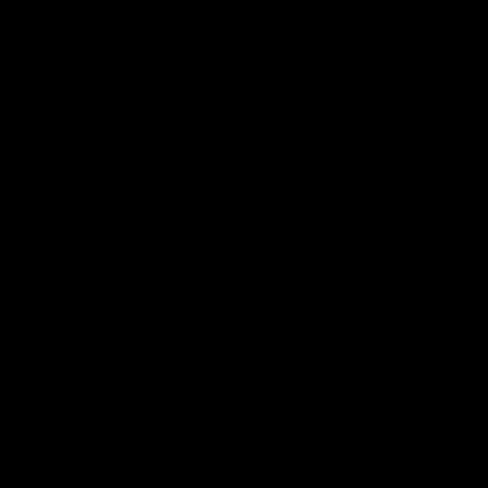
100MW
巴基斯坦巴哈瓦尔布尔地面电站