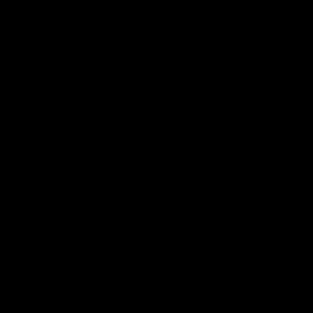
59MW
菲律宾San Carlos地面电站