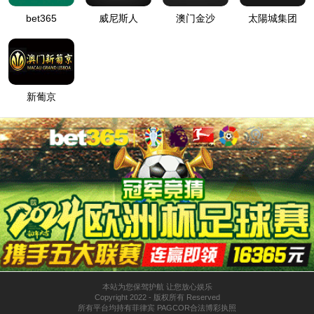
光伏新材料
单晶炉
石 墨
网 版
光伏浆料
EVA胶膜
铝边框
接线盒
碳碳复合
材料
储能产品
解决方案
集中式电站
分布式商用
户用光伏
零碳园区
工业节能
储能解决方案
经典案例
光/储测算工具
投资者关系
临时公告
定期报告
公司治理
投资者教育
可持续发展